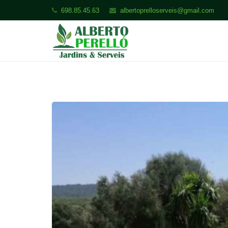
698.85.45.63
albertoprelloserveis@gmail.com