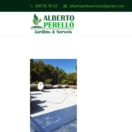
698.85.45.63
albertoprelloserveis@gmail.com