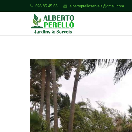
698.85.45.63
albertoprelloserveis@gmail.com