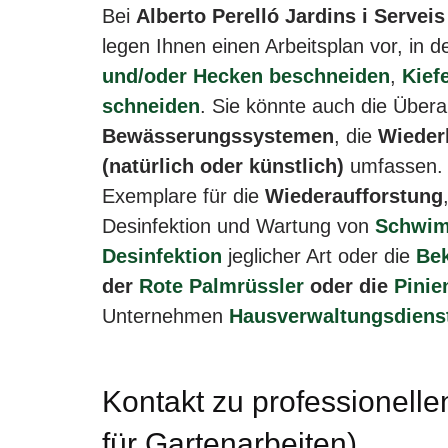
Bei
Alberto Perelló Jardins i Serveis
legen Ihnen einen Arbeitsplan vor, in 
und/oder Hecken beschneiden
,
Kief
schneiden
. Sie könnte auch die Über
Bewässerungssystemen
, die
Wieder
(natürlich oder künstlich)
umfassen. 
Exemplare für die
Wiederaufforstung
Desinfektion und Wartung von
Schwim
Desinfektion
jeglicher Art oder die
Be
der
Rote Palmrüssler
oder die
Pinie
Unternehmen
Hausverwaltungsdienst
Kontakt zu professionelle
für Gartenarbeiten)